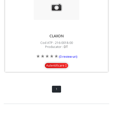
CLAXON
Cod ATP : 216-0018-00
Producator :
DT
(0 review-uri)
Autentificare
1