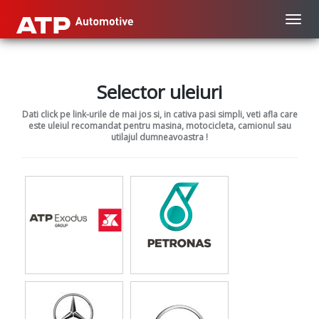
Toggl
Selector uleiuri
Dati click pe link-urile de mai jos si, in cativa pasi simpli, veti afla care
este uleiul recomandat pentru masina, motocicleta, camionul sau
utilajul dumneavoastra !