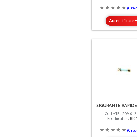
(0 rev
Autentificare
Cod ATP : 209-012
Producator :
BIC
(0 rev