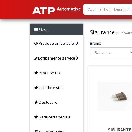
Piese
Sigurante
(13 produ
Produse universale
Brand:
Echipamente service
Produse noi
Lichidare stoc
Destocare
Reduceri speciale
SIGURANTE
Selector uleiuri