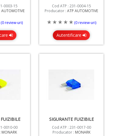
31-0003-15
Cod ATP : 231-0004-15
P AUTOMOTIVE
Producator :
ATP AUTOMOTIVE
(0 review-uri)
(0 review-uri)
icare
Autentificare
FUIZIBILE
SIGURANTE FUIZIBILE
31-0010-00
Cod ATP : 231-0017-00
:
MONARK
Producator :
MONARK