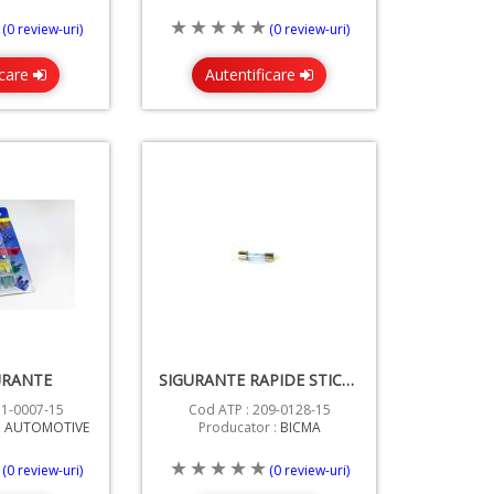
(0 review-uri)
(0 review-uri)
icare
Autentificare
URANTE
SIGURANTE RAPIDE STICLA 2A
31-0007-15
Cod ATP : 209-0128-15
P AUTOMOTIVE
Producator :
BICMA
(0 review-uri)
(0 review-uri)