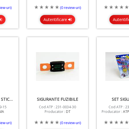
iew-uri)
(0 review-uri)
Autentificare
Autentif
SIGURANTE RAPIDE STICLA 10A
SIGURANTE FUZIBILE
SET SIG
9-15
Cod ATP : 231-0034-30
Cod ATP : 2
MA
Producator :
DT
Producator :
AT
iew-uri)
(0 review-uri)